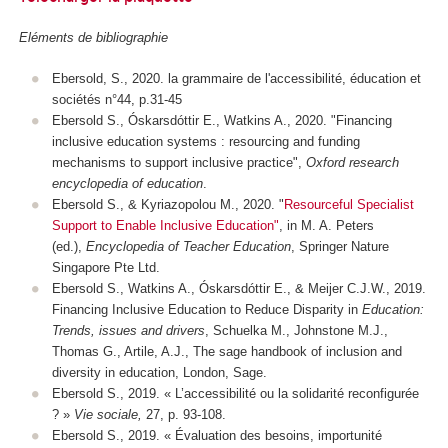
Eléments de bibliographie
Ebersold, S., 2020. la grammaire de l'accessibilité, éducation et
sociétés n°44, p.31-45
Ebersold S., Óskarsdóttir E., Watkins A., 2020. "Financing
inclusive education systems : resourcing and funding
mechanisms to support inclusive practice",
Oxford research
encyclopedia of education
.
Ebersold S., & Kyriazopolou M., 2020. "
Resourceful Specialist
Support to Enable Inclusive Education"
, in M. A. Peters
(ed.),
Encyclopedia of Teacher Education
, Springer Nature
Singapore Pte Ltd.
Ebersold S., Watkins A., Óskarsdóttir E., & Meijer C.J.W., 2019.
Financing Inclusive Education to Reduce Disparity in
Education:
Trends, issues and drivers
, Schuelka M., Johnstone M.J.,
Thomas G., Artile, A.J., The sage handbook of inclusion and
diversity in education, London, Sage.
Ebersold S., 2019. « L’accessibilité ou la solidarité reconfigurée
? »
Vie sociale,
27, p. 93-108.
Ebersold S., 2019. « Évaluation des besoins, importunité