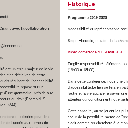
Historique
nneté
Programme 2019-2020
u Cnam, avec la collaboration
Accessibilité et représentations so
Serge Ebersold, titulaire de la chai
uj@lecnam.net
Vidéo conférence du 19 mai 2020
(M
es
Fragile responsabilité : éléments p
ité est un enjeu majeur de la vie
(16h00 à 18h00)
 des clés décisives de cette
duels résultant de l’accessibilité
Dans cette conférence, nous cherche
ccessibilité repose sur un
d'accessibilité.Le lien se fera en pa
age d’une grammaire, préside aux
l'autre et la vie sociale, à savoir u
ecours au droit (Ebersold, S.
attentes qui conditionnent notre pa
étés
, n°44).
Cette capacité, ou se jouent les pui
 notions mobilisées pour dire
coeur de la possibilité même de "pren
. Il relie l’accès aux formes de
s'agit,comme on cherchera à le montr