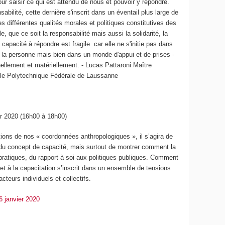
pour saisir ce qui est attendu de nous et pouvoir y répondre.
bilité, cette dernière s'inscrit dans un éventail plus large de
s différentes qualités morales et politiques constitutives des
, que ce soit la responsabilité mais aussi la solidarité, la
 capacité à répondre est fragile car elle ne s'initie pas dans
e la personne mais bien dans un monde d'appui et de prises -
nellement et matériellement. - Lucas Pattaroni Maître
le Polytechnique Fédérale de Laussanne
er 2020 (16h00 à 18h00)
utions de nos « coordonnées anthropologiques », il s’agira de
u concept de capacité, mais surtout de montrer comment la
pratiques, du rapport à soi aux politiques publiques. Comment
et à la capacitation s’inscrit dans un ensemble de tensions
acteurs individuels et collectifs.
6 janvier 2020