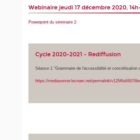
Webinaire jeudi 17 décembre 2020, 14h
Powerpoint du séminaire 2
Cycle 2020-2021 - Rediffusion
Séance 1 "Grammaire de l'accessibilité et concrétisation d
https://mediaserver.lecnam.net/permalink/v125f6a55076b