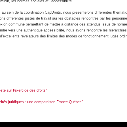
éminin, les normes sociales et l’accessibilité
s au sein de la coordination CapDroits, nous présenterons différentes théma
ns différentes pistes de travail sur les obstacles rencontrés par les personne
lexion commune permettant de mettre à distance des attendus issus de normes 
 tendre vers une authentique accessibilité, nous avons rencontré les hiérarchie
 d’excellents révélateurs des limites des modes de fonctionnement jugés ordin
ste sur l'exercice des droits''
acités juridiques : une comparaison France-Québec''