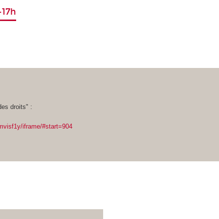
-17h
es droits" :
mvisf1y/iframe/#start=904