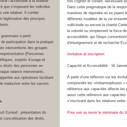
ocie l’accessible à la lisibilité
fois cognitif et conatif, nécessaire 
t que s’imposent les individus
Dans cette pragmatique de la responsa
 une relation. Il corrèle
manières de répondre où se jouent le
de légitimation des principes
différents modèles de la vie ensemble
teurs.
sollicitude ou encore la charité.Cette
la volonté ou simplement la force d
 grammaire à partir
accessibilité- qui l'étaye convention
al de participation dans la pratique
d'enseignement et de recherche Eco
es interventions des groupes
oreprésentation (Personnes
Invitation et inscription
ntifiques, experts d’usage et
Capacité et Accessibilité - 16 Janvi
es droits des personnes en
 chaque séance intervenants,
À partir d’une réflexion sur les évol
apportée aux opérations facilitant
comprendre les «métamorphoses » d
e traduction entre les savoirs
référence aux capacités affecte les 
aussi cette référence aux capacités 
s’inscrivant dans les relations entre 
s.
Pour voir ou revoir le séminaire du 1
oît Eyraud : présentation du
t concrétisation des droits.