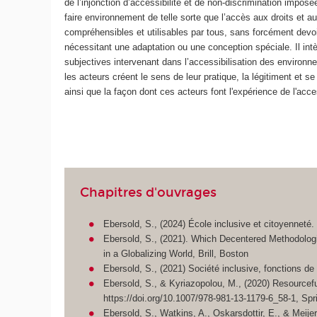
de l’injonction d’accessibilité et de non-discrimination imposé
faire environnement de telle sorte que l’accès aux droits et a
compréhensibles et utilisables par tous, sans forcément devoi
nécessitant une adaptation ou une conception spéciale. Il intè
subjectives intervenant dans l’accessibilisation des environ
les acteurs créent le sens de leur pratique, la légitiment et se
ainsi que la façon dont ces acteurs font l'expérience de l'acces
Chapitres d'ouvrages
Ebersold, S., (2024) École inclusive et citoyenneté. Q
Ebersold, S., (2021). Which Decentered Methodologi
in a Globalizing World, Brill, Boston
Ebersold, S., (2021) Société inclusive, fonctions de 
Ebersold, S., & Kyriazopolou, M., (2020) Resourcefu
https://doi.org/10.1007/978-981-13-1179-6_58-1, Spr
Ebersold, S., Watkins, A., Oskarsdottir, E., & Meije