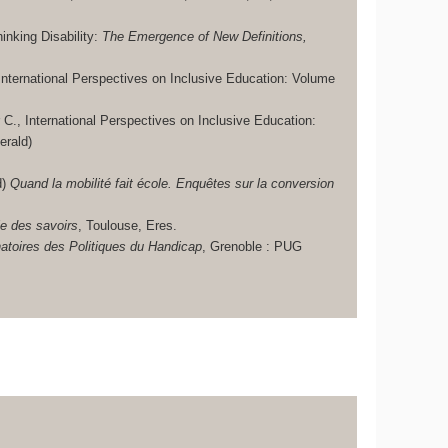
hinking Disability:
The Emergence of New Definitions,
, International Perspectives on Inclusive Education: Volume
 C., International Perspectives on Inclusive Education:
erald)
d)
Quand la mobilité fait école. Enquêtes sur la conversion
e des savoirs
, Toulouse, Eres.
atoires des Politiques du Handicap
, Grenoble : PUG