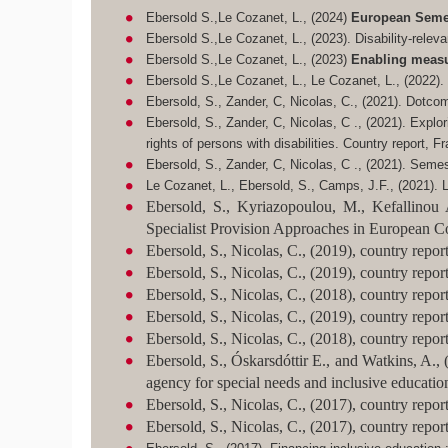
Ebersold S.,Le Cozanet, L., (2024)
European Semest
Ebersold S.,Le Cozanet, L., (2023). Disability-relev
Ebersold S.,Le Cozanet, L., (2023)
Enabling measur
Ebersold S.,Le Cozanet, L., Le Cozanet, L., (2022)
Ebersold, S., Zander, C, Nicolas, C., (2021). Dotc
Ebersold, S., Zander, C, Nicolas, C ., (2021). Explor
rights of persons with disabilities. Country report, 
Ebersold, S., Zander, C, Nicolas, C ., (2021). Semes
Le Cozanet, L., Ebersold, S., Camps, J.F., (2021). L
Ebersold, S., Kyriazopoulou, M., Kefallinou 
Specialist Provision Approaches in European C
Ebersold, S., Nicolas, C., (2019), country repo
Ebersold, S., Nicolas, C., (2019), country repor
Ebersold, S., Nicolas, C., (2018), country repor
Ebersold, S., Nicolas, C., (2019), country report
Ebersold, S., Nicolas, C., (2018), country repor
Ebersold, S., Óskarsdóttir E., and Watkins, A.
agency for special needs and inclusive educat
Ebersold, S., Nicolas, C., (2017), country repor
Ebersold, S., Nicolas, C., (2017), country repo