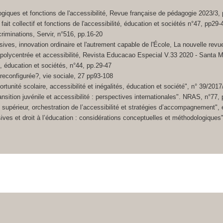
ogiques et fonctions de l'accessibilité, Revue française de pédagogie 2023/3, 
 fait collectif et fonctions de l'accessibilité, éducation et sociétés n°47, pp29-
criminations, Servir, n°516, pp.16-20
usives, innovation ordinaire et l'autrement capable de l'École, La nouvelle rev
 polycentrée et accessibilité, Revista Educacao Especial V.33 2020 - Santa M
é, éducation et sociétés, n°44, pp.29-47
é reconfigurée?, vie sociale, 27 pp93-108
unité scolaire, accessibilité et inégalités, éducation et société", n° 39/2017
ransition juvénile et accessibilité : perspectives internationales". NRAS, n°77,
supérieur, orchestration de l’accessibilité et stratégies d’accompagnement", 
sives et droit à l’éducation : considérations conceptuelles et méthodologiques",