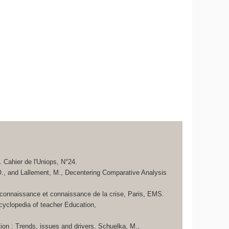
n. Cahier de l'Uniops, N°24.
O., and Lallement, M., Decentering Comparative Analysis
 la connaissance et connaissance de la crise, Paris, EMS.
ncyclopedia of teacher Education,
tion : Trends, issues and drivers, Schuelka, M.,