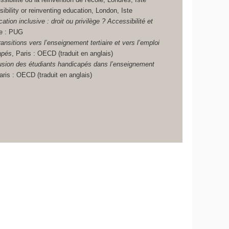
ibility or reinventing education, London, Iste
cation inclusive : droit ou privilège ?
Accessibilité et
le : PUG
ansitions vers l’enseignement tertiaire et vers l’emploi
apés
, Paris : OECD (traduit en anglais)
lusion des étudiants handicapés dans l’enseignement
aris : OECD (traduit en anglais)