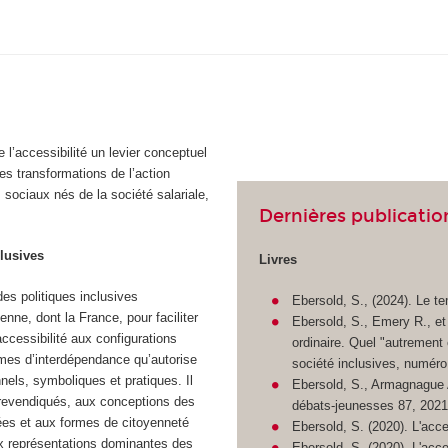
e l’accessibilité un levier conceptuel
s transformations de l’action
 sociaux nés de la société salariale,
Dernières publicatio
clusives
Livres
des politiques inclusives
Ebersold, S., (2024). Le te
ne, dont la France, pour faciliter
Ebersold, S., Emery R., et 
’accessibilité aux configurations
ordinaire. Quel "autrement 
ormes d’interdépendance qu’autorise
société inclusives, numéro
nels, symboliques et pratiques. Il
Ebersold, S., Armagnague A.
e revendiqués, aux conceptions des
débats-jeunesses 87, 2021
pées et aux formes de citoyenneté
Ebersold, S. (2020). L'acce
ux représentations dominantes des
Ebersold, S. (2020). L'acces