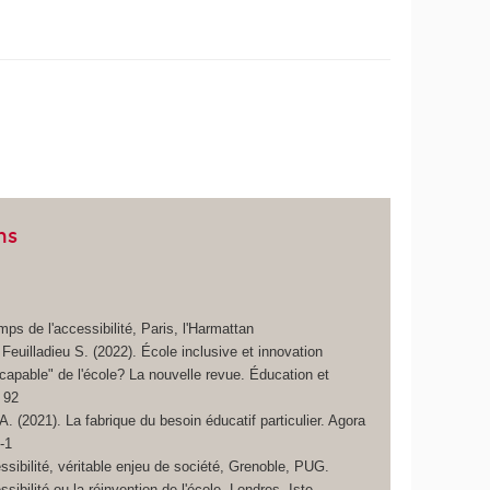
ns
mps de l'accessibilité, Paris, l'Harmattan
Feuilladieu S. (2022). École inclusive et innovation
capable" de l'école? La nouvelle revue. Éducation et
 92
 (2021). La fabrique du besoin éducatif particulier. Agora
-1
ssibilité, véritable enjeu de société, Grenoble, PUG.
sibilité ou la réinvention de l'école, Londres, Iste