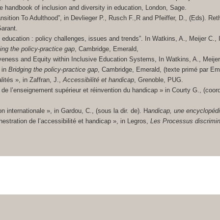
e handbook of inclusion and diversity in education, London, Sage.
ansition To Adulthood”, in Devlieger P., Rusch F.,R and Pfeiffer, D., (Eds). Ret
Garant.
ve education : policy challenges, issues and trends”. In Watkins, A., Meijer C.
ing the policy-practice gap
, Cambridge, Emerald,
iveness and Equity within Inclusive Education Systems, In Watkins, A., Meijer
 in
Bridging the policy-practice gap
, Cambridge, Emerald, (texte primé par Em
ités », in Zaffran, J.,
Accessibilité et handicap
, Grenoble, PUG.
 de l’enseignement supérieur et réinvention du handicap » in Courty G., (coor
 internationale », in Gardou, C., (sous la dir. de). H
andicap, une encyclopédi
estration de l’accessibilité et handicap », in Legros,
Les Processus discrimin