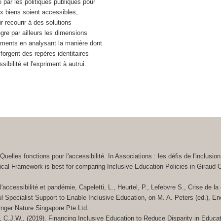
e par les politiques publiques pour
ux biens soient accessibles,
r recourir à des solutions
gre par ailleurs les dimensions
nements en analysant la manière dont
 forgent des repères identitaires
sibilité et l'expriment à autrui.
uelles fonctions pour l'accessibilité. In Associations : les défis de l'inclusio
cal Framework is best for comparing Inclusive Education Policies in Giraud 
l'accessibilité et pandémie, Capeletti, L., Heurtel, P., Lefebvre S., Crise de
l Specialist Support to Enable Inclusive Education, on M. A. Peters (ed.), E
inger Nature Singapore Pte Ltd.
r, C.J.W., (2019). Financing Inclusive Education to Reduce Disparity in Educa