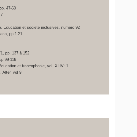
pp. 47-60
47
ue. Éducation et société inclusives, numéro 92
aria, pp.1-21
/1, pp. 137 à 152
 pp.99-119
éducation et francophonie, vol. XLIV: 1
 Alter, vol 9