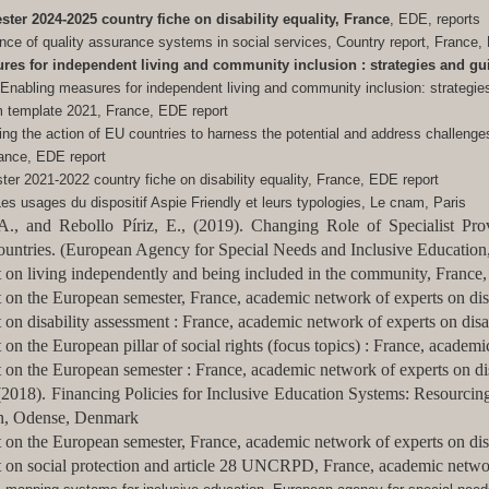
er 2024-2025 country fiche on disability equality, France
, EDE, reports
ance of quality assurance systems in social services, Country report, France,
es for independent living and community inclusion : strategies and gui
. Enabling measures for independent living and community inclusion: strategi
om template 2021, France, EDE report
ing the action of EU countries to harness the potential and address challenges 
France, EDE report
ter 2021-2022 country fiche on disability equality, France, EDE report
es usages du dispositif Aspie Friendly et leurs typologies, Le cnam, Paris
A., and Rebollo Píriz, E., (2019). Changing Role of Specialist Pr
ountries. (European Agency for Special Needs and Inclusive Educatio
rt on living independently and being included in the community, France, 
t on the European semester, France, academic network of experts on disa
t on disability assessment : France, academic network of experts on disab
 on the European pillar of social rights (focus topics) : France, academi
t on the European semester : France, academic network of experts on dis
, (2018). Financing Policies for Inclusive Education Systems: Resourci
ion, Odense, Denmark
t on the European semester, France, academic network of experts on disa
rt on social protection and article 28 UNCRPD, France, academic network