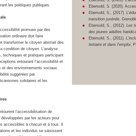
ant les politiques publiques.
Ebersold, S. (2020). Access
Ebersold, S., (2017).
L’édu
iale
transition juvénile
, Grenob
Ebersold, S., (2012).
Les tr
ccessibilité promues par des
des jeunes adultes handic
vation ordinaire doit faire
Ebersold, S., (2011).
L’inc
 et transformer le citoyen abstrait des
tertiaire et dans l’emploi
, P
sa condition de citoyen. L’analyse
 techniques et pratiques participant
ceptions entourant l’accessibilité et
es et des environnements sociaux.
bilité suggérées par
mécanismes solidaires et les
ires
ntourent l’accessibilisation de
re développées par les acteurs pour
ens accessibles à chacun et à tous. Il
ations et les individus se saisissent